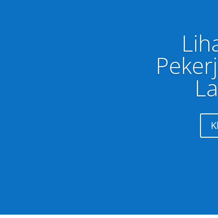
Lih
Peker
La
K