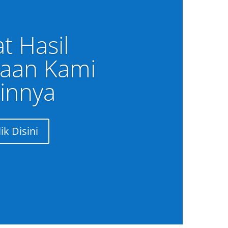
at Hasil
jaan Kami
innya
lik Disini