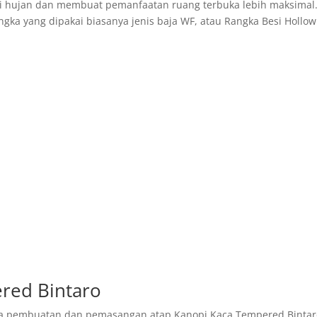
i hujan dan membuat pemanfaatan ruang terbuka lebih maksimal.
ka yang dipakai biasanya jenis baja WF, atau Rangka Besi Hollow
red Bintaro
a pembuatan dan pemasangan atap Kanopi Kaca Tempered Bintaro,