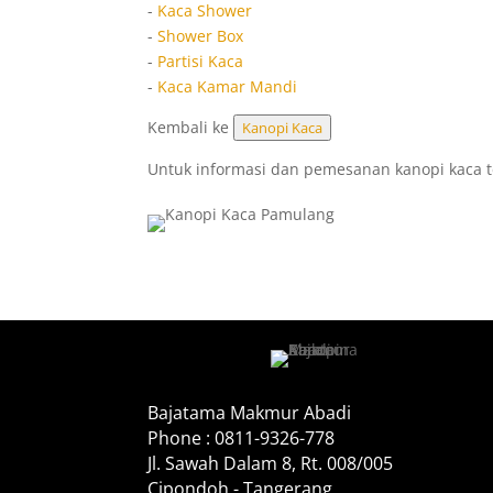
-
Kaca Shower
-
Shower Box
-
Partisi Kaca
-
Kaca Kamar Mandi
Kembali ke
Kanopi Kaca
Untuk informasi dan pemesanan kanopi kaca
Bajatama Makmur Abadi
Phone : 0811-9326-778
Jl. Sawah Dalam 8, Rt. 008/005
Cipondoh - Tangerang