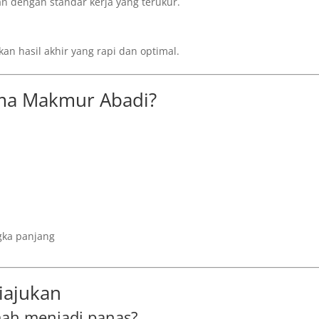
 dengan standar kerja yang terukur.
kan hasil akhir yang rapi dan optimal.
ma Makmur Abadi?
gka panjang
iajukan
ah menjadi panas?