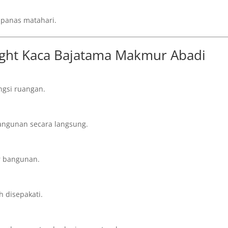
panas matahari.
ight Kaca Bajatama Makmur Abadi
gsi ruangan.
angunan secara langsung.
r bangunan.
h disepakati.