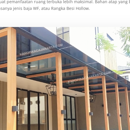
at pemanfaatan ruang terbuka lebih maksimal. Bahan atap yang 
sanya jenis baja WF, atau Rangka Besi Hollow.