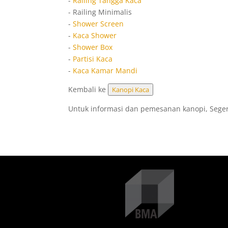
-
Railing Tangga Kaca
- Railing Minimalis
-
Shower Screen
-
Kaca Shower
-
Shower Box
-
Partisi Kaca
-
Kaca Kamar Mandi
Kembali ke
Kanopi Kaca
Untuk informasi dan pemesanan kanopi, Sege