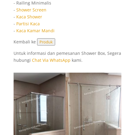
- Railing Minimalis
-
Shower Screen
-
Kaca Shower
-
Partisi Kaca
-
Kaca Kamar Mandi
Kembali ke
Produk
Untuk informasi dan pemesanan Shower Box, Segera
hubungi
Chat Via WhatsApp
kami.