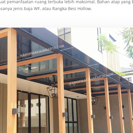
at pemanfaatan ruang terbuka lebih maksimal. Bahan atap yang 
sanya jenis baja WF, atau Rangka Besi Hollow.