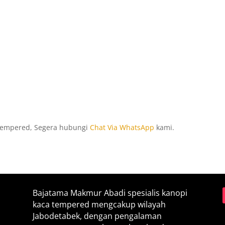
 tempered, Segera hubungi
Chat Via WhatsApp
kami.
Bajatama Makmur Abadi spesialis kanopi
kaca tempered mengcakup wilayah
Jabodetabek, dengan pengalaman