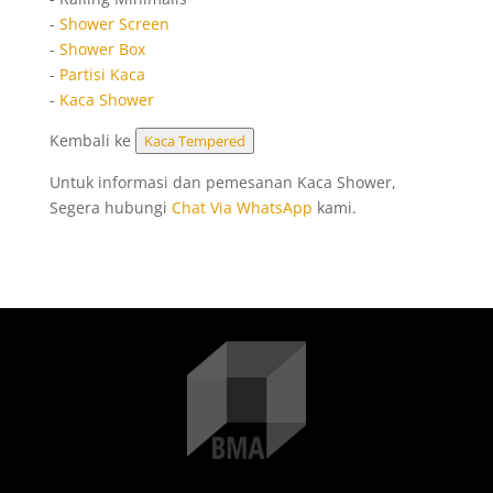
-
Shower Screen
-
Shower Box
-
Partisi Kaca
-
Kaca Shower
Kembali ke
Kaca Tempered
Untuk informasi dan pemesanan Kaca Shower,
Segera hubungi
Chat Via WhatsApp
kami.