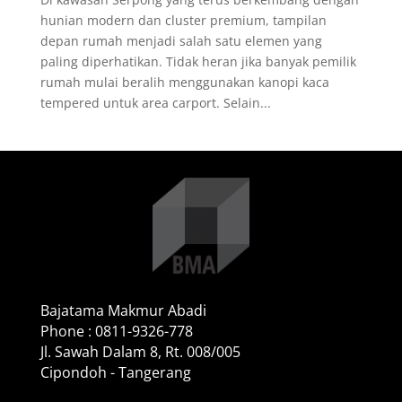
hunian modern dan cluster premium, tampilan
depan rumah menjadi salah satu elemen yang
paling diperhatikan. Tidak heran jika banyak pemilik
rumah mulai beralih menggunakan kanopi kaca
tempered untuk area carport. Selain...
Bajatama Makmur Abadi
Phone : 0811-9326-778
Jl. Sawah Dalam 8, Rt. 008/005
Cipondoh - Tangerang