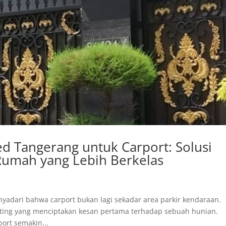
d Tangerang untuk Carport: Solusi
umah yang Lebih Berkelas
yadari bahwa carport bukan lagi sekadar area parkir kendaraan.
ting yang menciptakan kesan pertama terhadap sebuah hunian.
port semakin...