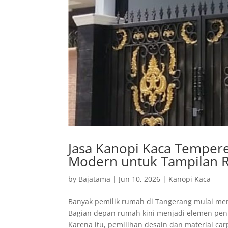
Jasa Kanopi Kaca Tempere
Modern untuk Tampilan R
by
Bajatama
|
Jun 10, 2026
|
Kanopi Kaca
Banyak pemilik rumah di Tangerang mulai men
Bagian depan rumah kini menjadi elemen pen
Karena itu, pemilihan desain dan material car