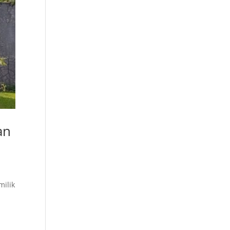
an
milik