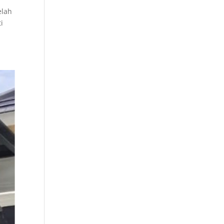
elah
i