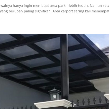
 awalnya hanya ingin membuat area parkir lebih teduh. Namun set
 yang berubah paling signifikan. Area carport sering kali menempat
.