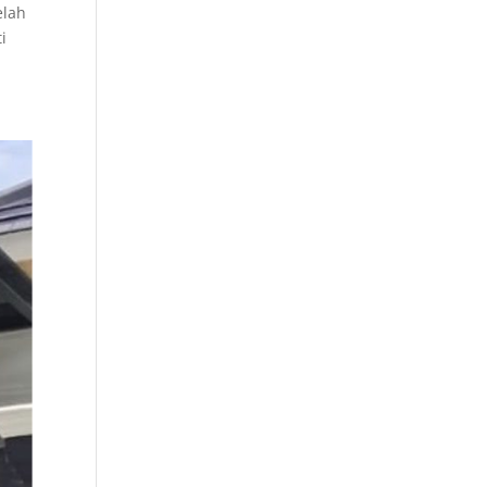
elah
i