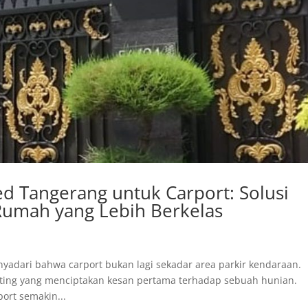
d Tangerang untuk Carport: Solusi
umah yang Lebih Berkelas
yadari bahwa carport bukan lagi sekadar area parkir kendaraan.
ting yang menciptakan kesan pertama terhadap sebuah hunian.
port semakin...