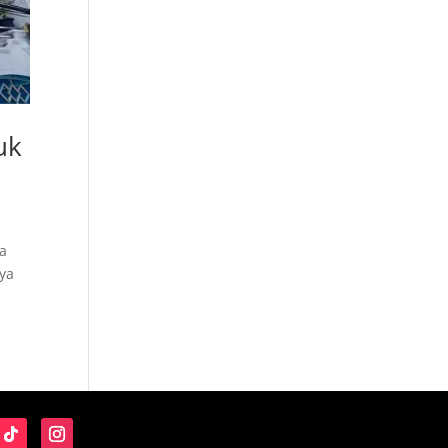
uk
na
ya