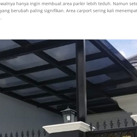
 awalnya hanya ingin membuat area parkir lebih teduh. Namun set
 yang berubah paling signifikan. Area carport sering kali menempat
.