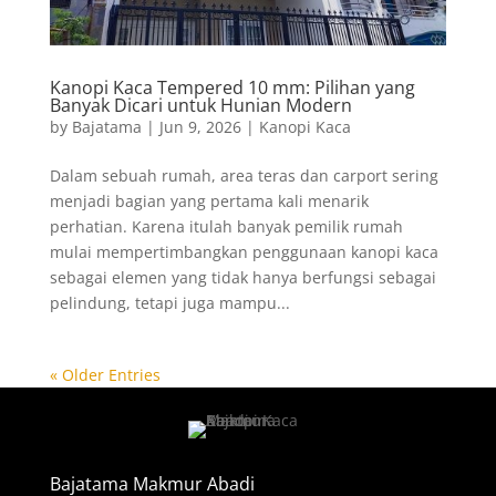
Kanopi Kaca Tempered 10 mm: Pilihan yang
Banyak Dicari untuk Hunian Modern
by
Bajatama
|
Jun 9, 2026
|
Kanopi Kaca
Dalam sebuah rumah, area teras dan carport sering
menjadi bagian yang pertama kali menarik
perhatian. Karena itulah banyak pemilik rumah
mulai mempertimbangkan penggunaan kanopi kaca
sebagai elemen yang tidak hanya berfungsi sebagai
pelindung, tetapi juga mampu...
« Older Entries
Bajatama Makmur Abadi