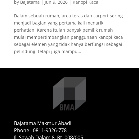
by
Bajatama
|
Jun 9, 2026
|
Kanopi Kaca
Dalam sebuah rumah, area teras dan carport sering
menjadi bagian yang pertama kali menarik
perhatian. Karena itulah banyak pemilik rumah
mulai mempertimbangkan penggunaan kanopi kaca
sebagai elemen yang tidak hanya berfungsi sebagai
pelindung, tetapi juga mampu...
Bajatama Makmur Abadi
Phone : 0811-9326-778
Jl. Sawah Dalam 8, Rt. 008/005